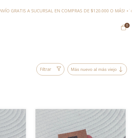
S A SUCURSAL EN COMPRAS DE $120.000 O MÁS! ⋆˙⟡ (POR MENOR)
0
Filtrar