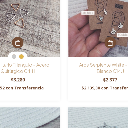
litario Triangulo - Acero
Aros Serpiente White 
Quirúrgico C4.H
Blanco C14.J
$3.280
$2.377
952
con
Transferencia
$2.139,30
con
Transfer