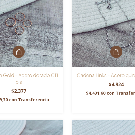
ch Gold - Acero dorado C11
Cadena Links - Acero quir
bis
$4.924
$2.377
$4.431,60
con
Transfer
9,30
con
Transferencia