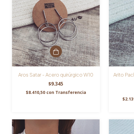
Aros Satar - Acero quirúrgico W10
Arito Pa
$9.345
$8.410,50
con
Transferencia
$2.13