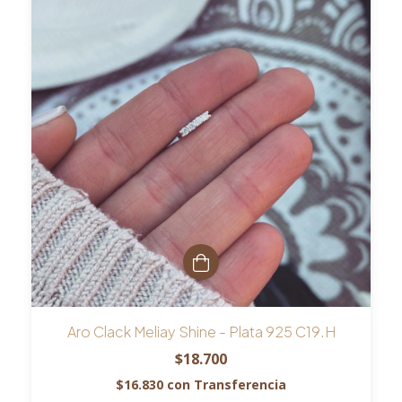
Aro Clack Meliay Shine - Plata 925 C19.H
$18.700
$16.830
con
Transferencia