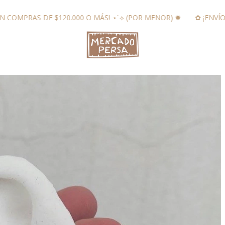
 O MÁS! ⋆˙⟡ (POR MENOR) ✹
✿ ¡ENVÍO GRATIS A SUCURSAL EN