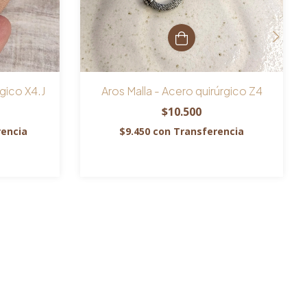
rgico X4.J
Aros Malla - Acero quirúrgico Z4
$10.500
rencia
$9.450
con
Transferencia