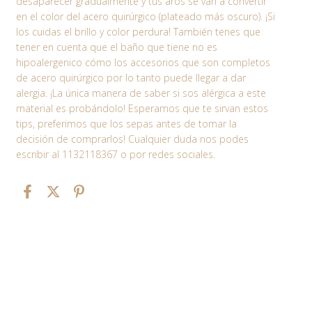
desaparecer gradualmente y tus aros se van a convertir
en el color del acero quirúrgico (plateado más oscuro). ¡Si
los cuidas el brillo y color perdura! También tenes que
tener en cuenta que el baño que tiene no es
hipoalergenico cómo los accesorios que son completos
de acero quirúrgico por lo tanto puede llegar a dar
alergia. ¡La única manera de saber si sos alérgica a este
material es probándolo! Esperamos que te sirvan estos
tips, preferimos que los sepas antes de tomar la
decisión de comprarlos! Cualquier duda nos podes
escribir al 1132118367 o por redes sociales.