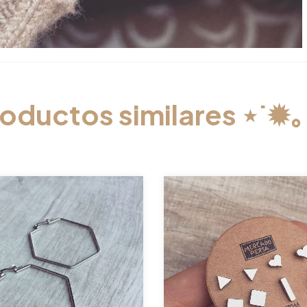
oductos similares ⋆˙✹