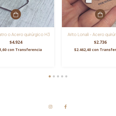
tro o Acero quirúrgico H3
Arito Lonali - Acero quirú
$4.924
$2.736
1,60
con
Transferencia
$2.462,40
con
Transfe