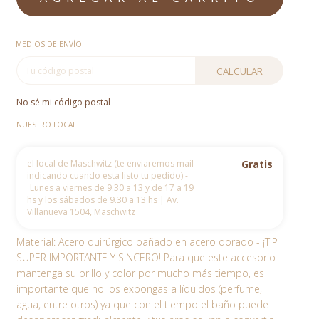
MEDIOS DE ENVÍO
CALCULAR
No sé mi código postal
NUESTRO LOCAL
el local de Maschwitz (te enviaremos mail
Gratis
indicando cuando esta listo tu pedido) -
Lunes a viernes de 9.30 a 13 y de 17 a 19
hs y los sábados de 9.30 a 13 hs | Av.
Villanueva 1504, Maschwitz
Material: Acero quirúrgico bañado en acero dorado - ¡TIP
SUPER IMPORTANTE Y SINCERO! Para que este accesorio
mantenga su brillo y color por mucho más tiempo, es
importante que no los expongas a líquidos (perfume,
agua, entre otros) ya que con el tiempo el baño puede