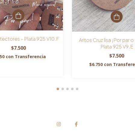
otectores - Plata 925 V10.F
Aritos Cruz lisa ¡Por par o
Plata 925 V9.E
$7.500
$7.500
750
con
Transferencia
$6.750
con
Transfere