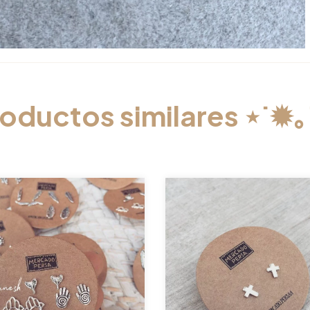
oductos similares ⋆˙✹