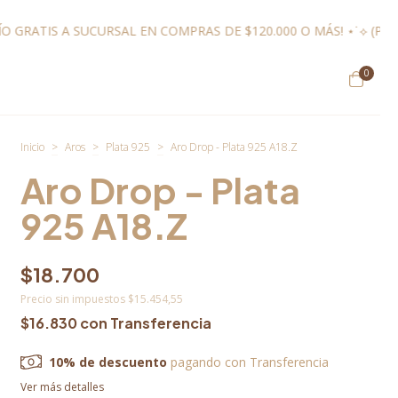
MPRAS DE $120.000 O MÁS! ⋆˙⟡ (POR MENOR) ✹
✿ ¡ENVÍO GRA
0
Inicio
>
Aros
>
Plata 925
>
Aro Drop - Plata 925 A18.Z
Aro Drop - Plata
925 A18.Z
$18.700
Precio sin impuestos
$15.454,55
$16.830
con
Transferencia
10% de descuento
pagando con Transferencia
Ver más detalles