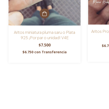
Aritos Pr
Aritos miniatura pluma saru o Plata
925 ¡Por par o unidad! V4E
$7.500
$6.
$6.750
con
Transferencia