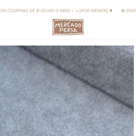
MÁS! ⋆˙⟡ (POR MENOR) ✹
✿ ¡ENVÍO GRATIS A SUCURSAL EN CO